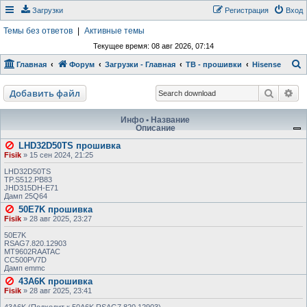
Загрузки
Регистрация
Вход
Темы без ответов
|
Активные темы
Текущее время: 08 авг 2026, 07:14
Главная
Форум
Загрузки - Главная
ТВ - прошивки
Hisense
о
Поиск
Ра
Добавить файл
и
с
Инфо • Название
Описание
к
LHD32D50TS прошивка
Fisik
»
15 сен 2024, 21:25
LHD32D50TS
TP.S512.PB83
JHD315DH-E71
Дамп 25Q64
50E7K прошивка
Fisik
»
28 авг 2025, 23:27
50E7K
RSAG7.820.12903
MT9602RAATAC
CC500PV7D
Дамп emmc
43A6K прошивка
Fisik
»
28 авг 2025, 23:41