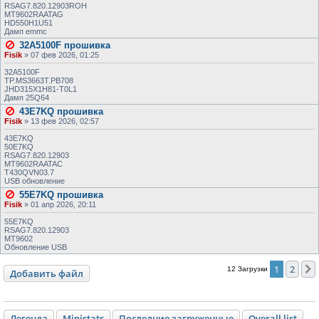
RSAG7.820.12903ROH
MT9602RAATAG
HD550H1U51
Дамп emmc
32A5100F прошивка
Fisik
»
07 фев 2026, 01:25
32A5100F
TP.MS3663T.PB708
JHD315X1H81-T0L1
Дамп 25Q64
43E7KQ прошивка
Fisik
»
13 фев 2026, 02:57
43E7KQ
50E7KQ
RSAG7.820.12903
MT9602RAATAC
T430QVN03.7
USB обновление
55E7KQ прошивка
Fisik
»
01 апр 2026, 20:11
55E7KQ
RSAG7.820.12903
MT9602
Обновление USB
1
2
12 Загрузки
Добавить файл
Легенда
Ministats
Последние загруженные
Overall list