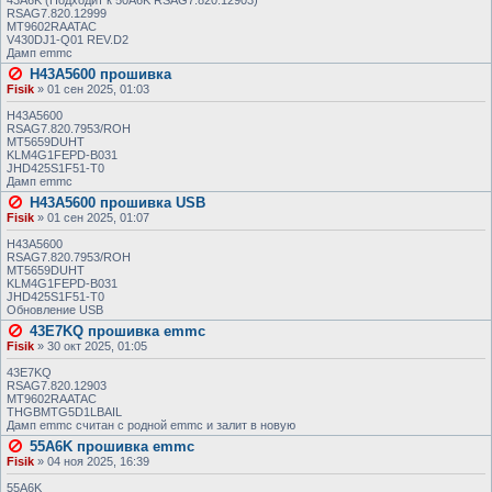
43A6K (Подходит к 50A6K RSAG7.820.12903)
RSAG7.820.12999
MT9602RAATAC
V430DJ1-Q01 REV.D2
Дамп emmc
H43A5600 прошивка
Fisik
»
01 сен 2025, 01:03
H43A5600
RSAG7.820.7953/ROH
MT5659DUHT
KLM4G1FEPD-B031
JHD425S1F51-T0
Дамп emmc
H43A5600 прошивка USB
Fisik
»
01 сен 2025, 01:07
H43A5600
RSAG7.820.7953/ROH
MT5659DUHT
KLM4G1FEPD-B031
JHD425S1F51-T0
Обновление USB
43E7KQ прошивка emmc
Fisik
»
30 окт 2025, 01:05
43E7KQ
RSAG7.820.12903
MT9602RAATAC
THGBMTG5D1LBAIL
Дамп emmc считан с родной emmc и залит в новую
55A6K прошивка emmc
Fisik
»
04 ноя 2025, 16:39
55A6K