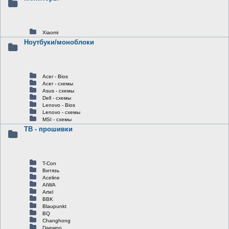
Xiaomi
Ноутбуки/моноблоки
Acer - Bios
Acer - схемы
Asus - схемы
Dell - схемы
Lenovo - Bios
Lenovo - схемы
MSI - схемы
ТВ - прошивки
T-Con
Витязь
Aceline
AIWA
Artel
BBK
Blaupunkt
BQ
Changhong
Daewoo