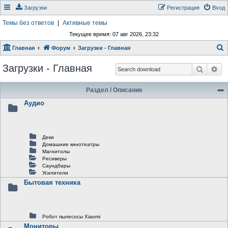
Загрузки
Регистрация
Вход
Темы без ответов
|
Активные темы
Текущее время: 07 авг 2026, 23:32
Главная
Форум
Загрузки - Главная
о
Загрузки - Главная
Поиск
Ра
и
с
Раздел / Описание
к
Аудио
Деки
Домашние кинотеатры
Магнитолы
Ресиверы
Саундбары
Усилители
Бытовая техника
Робот пылесосы Xiaomi
Мониторы