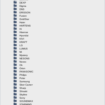
DEXP
Digma
DNS
ERISSON
Fusion
GoldStar
Haier
HARTENS
Hi
Hisense
Hyundai
KIVI
KRAFT
LG
LUMUS
Mi
Mystery
NESONS
Novex
Ok
Orion
PANASONIC
Philips
Polar
Samsung
Sber Салют
Sharp
Shivaki
Skyline
Sony
SOUNDMAX
STARWIND