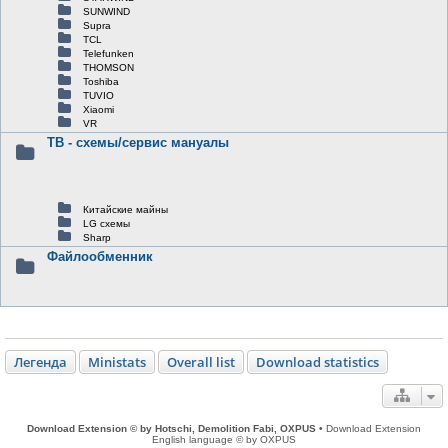
SUNWIND
Supra
TCL
Telefunken
THOMSON
Toshiba
TUVIO
Xiaomi
VR
ТВ - схемы/сервис мануалы
Китайские майны
LG схемы
Sharp
Файлообменник
Легенда
Ministats
Overall list
Download statistics
Download Extension © by Hotschi, Demolition Fabi, OXPUS
• Download Extension
English language © by OXPUS