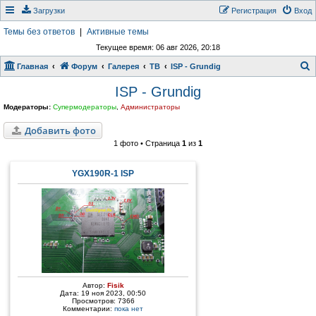
Загрузки
Регистрация
Вход
Темы без ответов
|
Активные темы
Текущее время: 06 авг 2026, 20:18
Главная
Форум
Галерея
ТВ
ISP - Grundig
о
ISP - Grundig
и
Модераторы:
Супермодераторы
,
Администраторы
с
Добавить фото
к
1 фото • Страница
1
из
1
YGX190R-1 ISP
Автор:
Fisik
Дата: 19 ноя 2023, 00:50
Просмотров: 7366
Комментарии:
пока нет