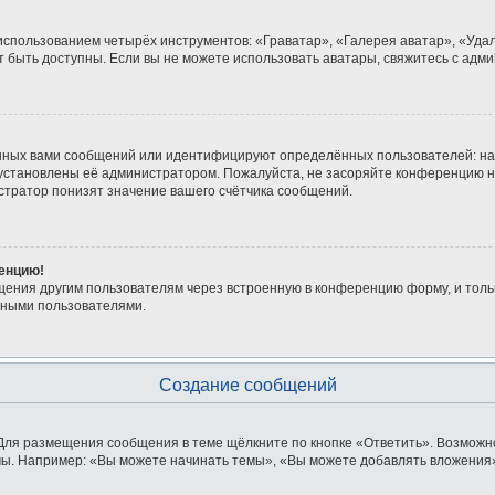
 использованием четырёх инструментов: «Граватар», «Галерея аватар», «Уд
гут быть доступны. Если вы не можете использовать аватары, свяжитесь с а
нных вами сообщений или идентифицируют определённых пользователей: на
 установлены её администратором. Пожалуйста, не засоряйте конференцию н
тратор понизят значение вашего счётчика сообщений.
ренцию!
щения другим пользователям через встроенную в конференцию форму, и толь
мными пользователями.
Создание сообщений
Для размещения сообщения в теме щёлкните по кнопке «Ответить». Возможно
ы. Например: «Вы можете начинать темы», «Вы можете добавлять вложения» 