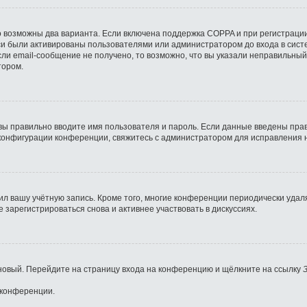
о возможны два варианта. Если включена поддержка COPPA и при регистрации
си были активированы пользователями или администратором до входа в сист
ли email-сообщение не получено, то возможно, что вы указали неправильный
тором.
вы правильно вводите имя пользователя и пароль. Если данные введены прав
 конфигурации конференции, свяжитесь с администратором для исправления 
ил вашу учётную запись. Кроме того, многие конференции периодически уда
зарегистрироваться снова и активнее участвовать в дискуссиях.
ь новый. Перейдите на страницу входа на конференцию и щёлкните на ссылку
 конференции.