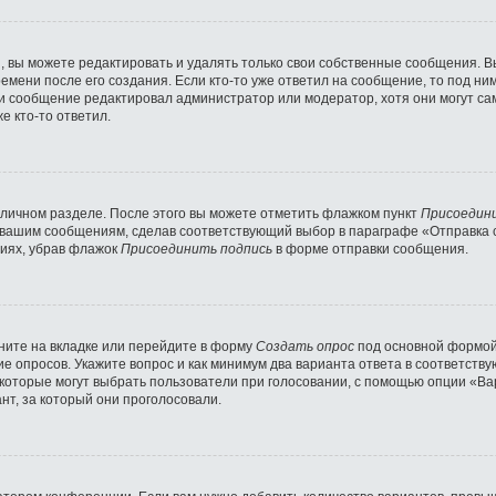
 вы можете редактировать и удалять только свои собственные сообщения. В
емени после его создания. Если кто-то уже ответил на сообщение, то под ни
сли сообщение редактировал администратор или модератор, хотя они могут с
е кто-то ответил.
 личном разделе. После этого вы можете отметить флажком пункт
Присоедин
 вашим сообщениям, сделав соответствующий выбор в параграфе «Отправка 
ниях, убрав флажок
Присоединить подпись
в форме отправки сообщения.
ните на вкладке или перейдите в форму
Создать опрос
под основной формой 
ние опросов. Укажите вопрос и как минимум два варианта ответа в соответст
 которые могут выбрать пользователи при голосовании, с помощью опции «Вар
нт, за который они проголосовали.