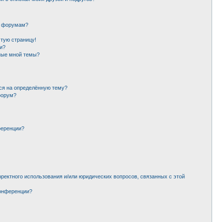
и форумам?
стую страницу!
и?
ные мной темы?
ься на определённую тему?
форум?
ференции?
рректного использования и/или юридических вопросов, связанных с этой
конференции?