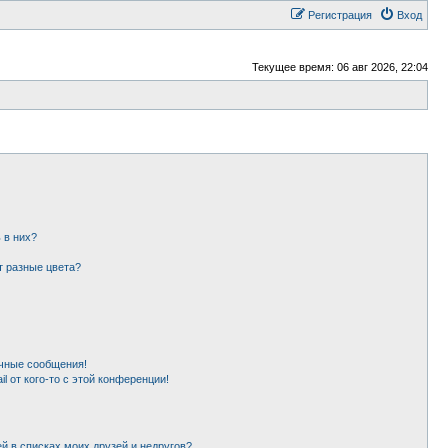
Регистрация
Вход
Текущее время: 06 авг 2026, 22:04
 в них?
т разные цвета?
чные сообщения!
l от кого-то с этой конференции!
й в списках моих друзей и недругов?