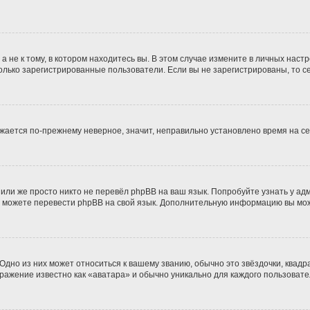
не к тому, в котором находитесь вы. В этом случае измените в личных настрой
 только зарегистрированные пользователи. Если вы не зарегистрированы, то с
ражается по-прежнему неверное, значит, неправильно установлено время на 
или же просто никто не перевёл phpBB на ваш язык. Попробуйте узнать у а
ами можете перевести phpBB на свой язык. Дополнительную информацию вы мо
дно из них может относиться к вашему званию, обычно это звёздочки, квадра
бражение известно как «аватара» и обычно уникально для каждого пользовате