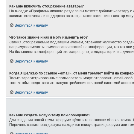
Как мне включить отображение аватары?
На вкладке «Профиль» личного раздела вы можете добавить аватару с
зависит, включена ли поддержка аватар, а также какие типы аватар мо
Вернуться к началу
Что такое звание и как я могу изменить его?
Звания, отображаемые под вашим именем, отражают количество созда
напрямую изменять наименования званий на конференции, так как они
На большинстве конференций это запрещено, и модератор или админис
Вернуться к началу
Когда я щёлкаю по ссылке «email», от меня требуют войти на конфе
Только зарегистрированные пользователи могут отправлять email-сооб
того, чтобы предотвратить злоупотребления почтовой системой анони
Вернуться к началу
Как мне создать новую тему или сообщение?
Для создания новой темы в форуме щёлкните по кнопке «Новая тема». 
Перечень ваших прав доступа находится внизу страниц форума или тем