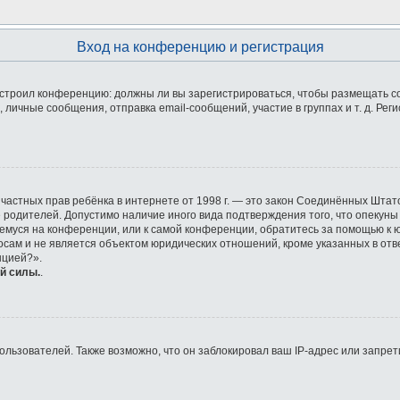
Вход на конференцию и регистрация
 настроил конференцию: должны ли вы зарегистрироваться, чтобы размещать 
ичные сообщения, отправка email-сообщений, участие в группах и т. д. Реги
ащите частных прав ребёнка в интернете от 1998 г. — это закон Соединённых Ш
е родителей. Допустимо наличие иного вида подтверждения того, что опек
ющемуся на конференции, или к самой конференции, обратитесь за помощью к 
ам и не является объектом юридических отношений, кроме указанных в отве
нцией?».
й силы.
.
ьзователей. Также возможно, что он заблокировал ваш IP-адрес или запрети