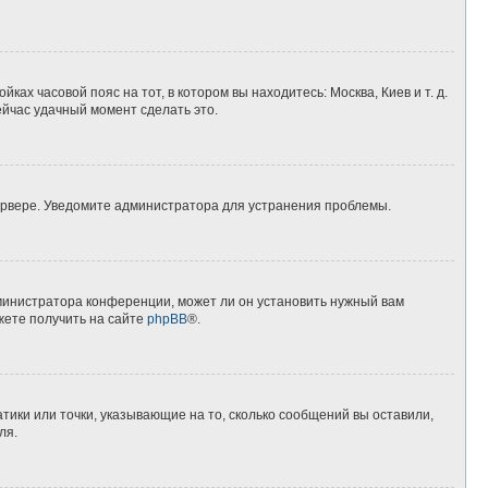
ках часовой пояс на тот, в котором вы находитесь: Москва, Киев и т. д.
ейчас удачный момент сделать это.
сервере. Уведомите администратора для устранения проблемы.
дминистратора конференции, может ли он установить нужный вам
жете получить на сайте
phpBB
®.
тики или точки, указывающие на то, сколько сообщений вы оставили,
ля.