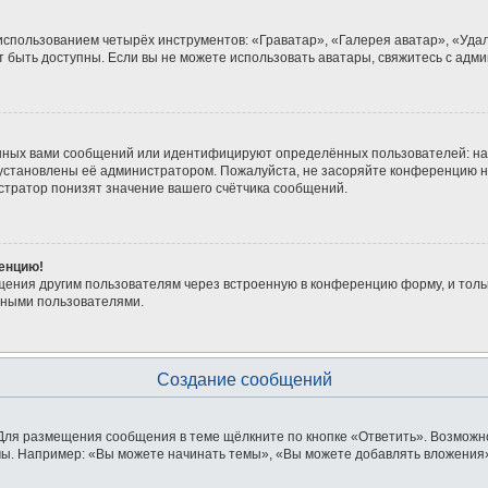
 использованием четырёх инструментов: «Граватар», «Галерея аватар», «Уд
гут быть доступны. Если вы не можете использовать аватары, свяжитесь с а
нных вами сообщений или идентифицируют определённых пользователей: на
 установлены её администратором. Пожалуйста, не засоряйте конференцию н
тратор понизят значение вашего счётчика сообщений.
ренцию!
щения другим пользователям через встроенную в конференцию форму, и толь
мными пользователями.
Создание сообщений
Для размещения сообщения в теме щёлкните по кнопке «Ответить». Возможно
ы. Например: «Вы можете начинать темы», «Вы можете добавлять вложения» 