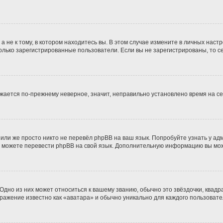
не к тому, в котором находитесь вы. В этом случае измените в личных настрой
 только зарегистрированные пользователи. Если вы не зарегистрированы, то с
ражается по-прежнему неверное, значит, неправильно установлено время на 
или же просто никто не перевёл phpBB на ваш язык. Попробуйте узнать у а
ами можете перевести phpBB на свой язык. Дополнительную информацию вы мо
дно из них может относиться к вашему званию, обычно это звёздочки, квадра
бражение известно как «аватара» и обычно уникально для каждого пользовате