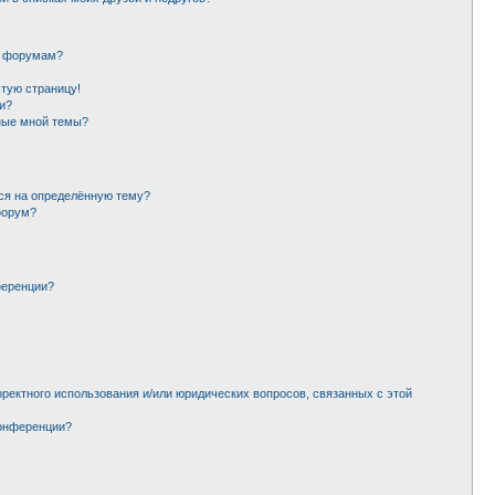
и форумам?
стую страницу!
и?
ные мной темы?
ься на определённую тему?
форум?
ференции?
рректного использования и/или юридических вопросов, связанных с этой
конференции?