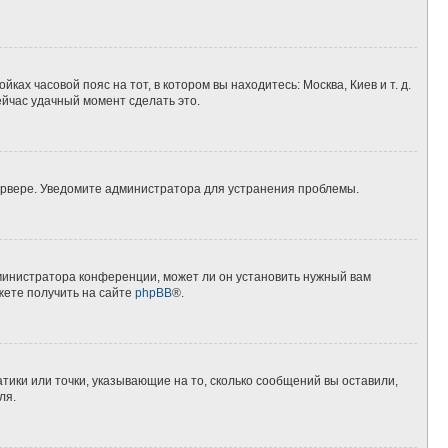
ках часовой пояс на тот, в котором вы находитесь: Москва, Киев и т. д.
ейчас удачный момент сделать это.
сервере. Уведомите администратора для устранения проблемы.
дминистратора конференции, может ли он установить нужный вам
жете получить на сайте
phpBB
®.
тики или точки, указывающие на то, сколько сообщений вы оставили,
ля.