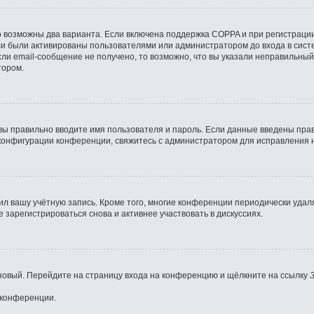
о возможны два варианта. Если включена поддержка COPPA и при регистрации
си были активированы пользователями или администратором до входа в сист
ли email-сообщение не получено, то возможно, что вы указали неправильный
тором.
вы правильно вводите имя пользователя и пароль. Если данные введены прав
 конфигурации конференции, свяжитесь с администратором для исправления 
ил вашу учётную запись. Кроме того, многие конференции периодически уда
зарегистрироваться снова и активнее участвовать в дискуссиях.
ь новый. Перейдите на страницу входа на конференцию и щёлкните на ссылку
 конференции.