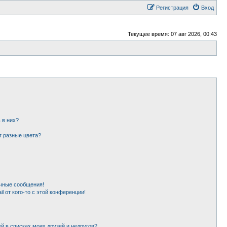
Регистрация
Вход
Текущее время: 07 авг 2026, 00:43
 в них?
т разные цвета?
чные сообщения!
l от кого-то с этой конференции!
й в списках моих друзей и недругов?