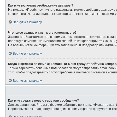
Как мне включить отображение аватары?
На вкладке «Профиль» личного раздела вы можете добавить аватару с
зависит, включена ли поддержка аватар, а также какие типы аватар мо
Вернуться к началу
Что такое звание и как я могу изменить его?
Звания, отображаемые под вашим именем, отражают количество созда
напрямую изменять наименования званий на конференции, так как они
На большинстве конференций это запрещено, и модератор или админис
Вернуться к началу
Когда я щёлкаю по ссылке «email», от меня требуют войти на конфе
Только зарегистрированные пользователи могут отправлять email-сооб
того, чтобы предотвратить злоупотребления почтовой системой анони
Вернуться к началу
Как мне создать новую тему или сообщение?
Для создания новой темы в форуме щёлкните по кнопке «Новая тема». 
Перечень ваших прав доступа находится внизу страниц форума или тем