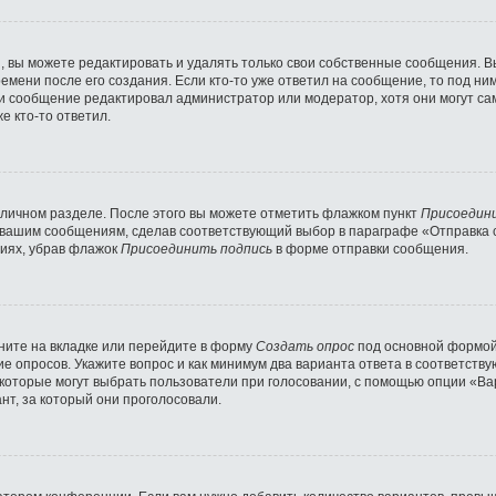
 вы можете редактировать и удалять только свои собственные сообщения. В
емени после его создания. Если кто-то уже ответил на сообщение, то под ни
сли сообщение редактировал администратор или модератор, хотя они могут с
е кто-то ответил.
 личном разделе. После этого вы можете отметить флажком пункт
Присоедин
 вашим сообщениям, сделав соответствующий выбор в параграфе «Отправка 
ниях, убрав флажок
Присоединить подпись
в форме отправки сообщения.
ните на вкладке или перейдите в форму
Создать опрос
под основной формой 
ние опросов. Укажите вопрос и как минимум два варианта ответа в соответст
 которые могут выбрать пользователи при голосовании, с помощью опции «Вар
нт, за который они проголосовали.