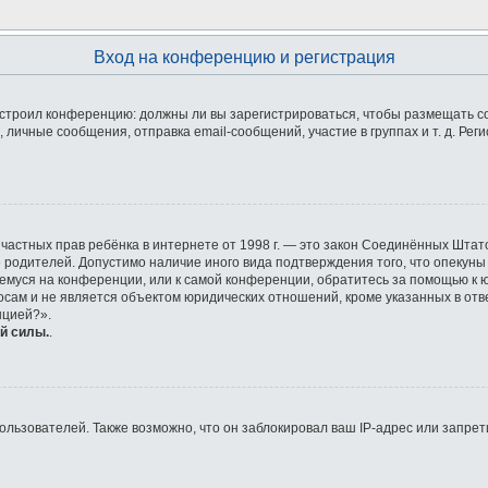
Вход на конференцию и регистрация
 настроил конференцию: должны ли вы зарегистрироваться, чтобы размещать 
ичные сообщения, отправка email-сообщений, участие в группах и т. д. Реги
ащите частных прав ребёнка в интернете от 1998 г. — это закон Соединённых Ш
е родителей. Допустимо наличие иного вида подтверждения того, что опек
ющемуся на конференции, или к самой конференции, обратитесь за помощью к 
ам и не является объектом юридических отношений, кроме указанных в отве
нцией?».
й силы.
.
ьзователей. Также возможно, что он заблокировал ваш IP-адрес или запрети