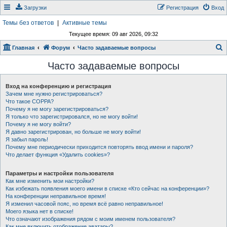
Загрузки
Регистрация
Вход
Темы без ответов
|
Активные темы
Текущее время: 09 авг 2026, 09:32
Главная
Форум
Часто задаваемые вопросы
о
Часто задаваемые вопросы
и
с
Вход на конференцию и регистрация
Зачем мне нужно регистрироваться?
к
Что такое COPPA?
Почему я не могу зарегистрироваться?
Я только что зарегистрировался, но не могу войти!
Почему я не могу войти?
Я давно зарегистрирован, но больше не могу войти!
Я забыл пароль!
Почему мне периодически приходится повторять ввод имени и пароля?
Что делает функция «Удалить cookies»?
Параметры и настройки пользователя
Как мне изменить мои настройки?
Как избежать появления моего имени в списке «Кто сейчас на конференции»?
На конференции неправильное время!
Я изменил часовой пояс, но время всё равно неправильное!
Моего языка нет в списке!
Что означают изображения рядом с моим именем пользователя?
Как мне включить отображение аватары?