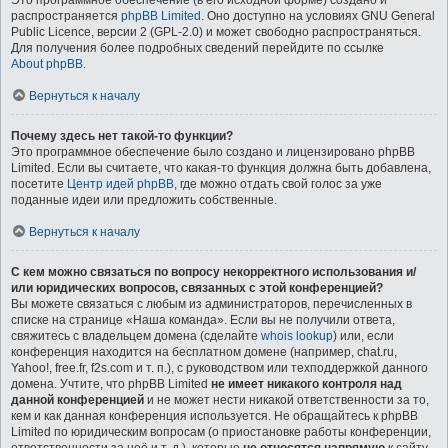
Это программное обеспечение (в его исходной форме) создано и
распространяется
phpBB Limited
. Оно доступно на условиях GNU General
Public Licence, версии 2 (GPL-2.0) и может свободно распространяться.
Для получения более подробных сведений перейдите по ссылке
About phpBB
.
Вернуться к началу
Почему здесь нет такой-то функции?
Это программное обеспечение было создано и лицензировано phpBB
Limited. Если вы считаете, что какая-то функция должна быть добавлена,
посетите
Центр идей phpBB
, где можно отдать свой голос за уже
поданные идеи или предложить собственные.
Вернуться к началу
С кем можно связаться по вопросу некорректного использования и/
или юридических вопросов, связанных с этой конференцией?
Вы можете связаться с любым из администраторов, перечисленных в
списке на странице «Наша команда». Если вы не получили ответа,
свяжитесь с владельцем домена (сделайте
whois lookup
) или, если
конференция находится на бесплатном домене (например, chat.ru,
Yahoo!, free.fr, f2s.com и т. п.), с руководством или техподдержкой данного
домена. Учтите, что phpBB Limited
не имеет никакого контроля над
данной конференцией
и не может нести никакой ответственности за то,
кем и как данная конференция используется. Не обращайтесь к phpBB
Limited по юридическим вопросам (о приостановке работы конференции,