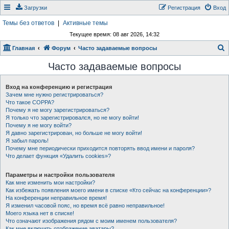
Загрузки
Регистрация
Вход
Темы без ответов
|
Активные темы
Текущее время: 08 авг 2026, 14:32
Главная
Форум
Часто задаваемые вопросы
о
Часто задаваемые вопросы
и
с
Вход на конференцию и регистрация
Зачем мне нужно регистрироваться?
к
Что такое COPPA?
Почему я не могу зарегистрироваться?
Я только что зарегистрировался, но не могу войти!
Почему я не могу войти?
Я давно зарегистрирован, но больше не могу войти!
Я забыл пароль!
Почему мне периодически приходится повторять ввод имени и пароля?
Что делает функция «Удалить cookies»?
Параметры и настройки пользователя
Как мне изменить мои настройки?
Как избежать появления моего имени в списке «Кто сейчас на конференции»?
На конференции неправильное время!
Я изменил часовой пояс, но время всё равно неправильное!
Моего языка нет в списке!
Что означают изображения рядом с моим именем пользователя?
Как мне включить отображение аватары?