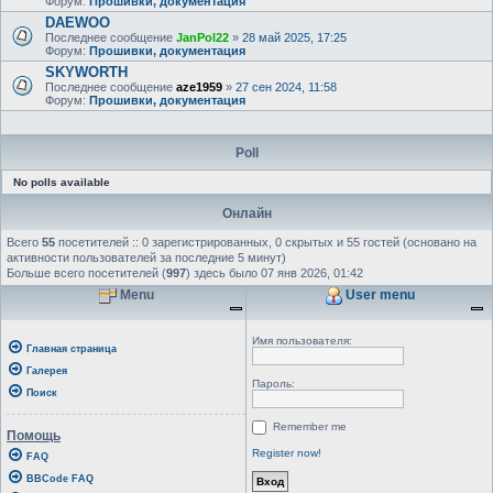
Форум:
Прошивки, документация
DAEWOO
Последнее сообщение
JanPol22
»
28 май 2025, 17:25
Форум:
Прошивки, документация
SKYWORTH
Последнее сообщение
aze1959
»
27 сен 2024, 11:58
Форум:
Прошивки, документация
Poll
No polls available
Онлайн
Всего
55
посетителей :: 0 зарегистрированных, 0 скрытых и 55 гостей (основано на
активности пользователей за последние 5 минут)
Больше всего посетителей (
997
) здесь было 07 янв 2026, 01:42
Menu
User menu
Имя пользователя:
Главная страница
Галерея
Пароль:
Поиск
Remember me
Помощь
Register now!
FAQ
BBCode FAQ