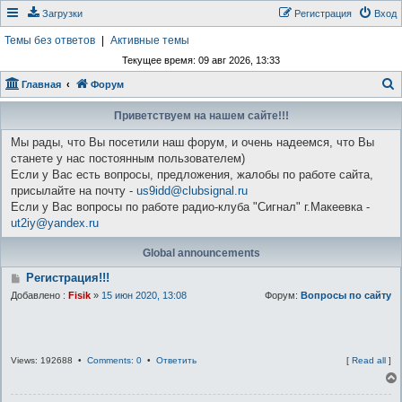
Загрузки
Регистрация
Вход
Темы без ответов
|
Активные темы
Текущее время: 09 авг 2026, 13:33
Главная
Форум
о
Приветствуем на нашем сайте!!!
и
Мы рады, что Вы посетили наш форум, и очень надеемся, что Вы
с
станете у нас постоянным пользователем)
к
Если у Вас есть вопросы, предложения, жалобы по работе сайта,
присылайте на почту -
us9idd@clubsignal.ru
Если у Вас вопросы по работе радио-клуба "Сигнал" г.Макеевка -
ut2iy@yandex.ru
Global announcements
Регистрация!!!
Добавлено :
Fisik
»
15 июн 2020, 13:08
Форум:
Вопросы по сайту
Views: 192688 •
Comments: 0
•
Ответить
[
Read all
]