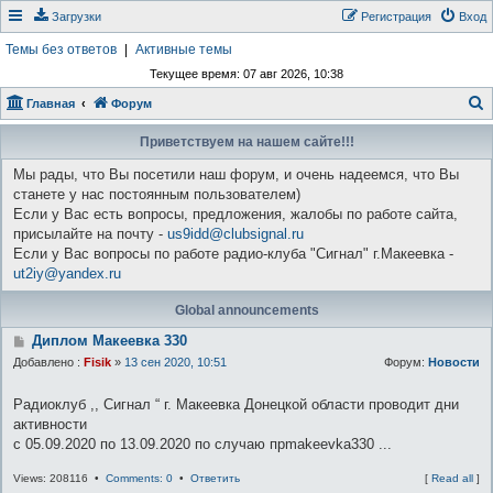
Загрузки
Регистрация
Вход
Темы без ответов
|
Активные темы
Текущее время: 07 авг 2026, 10:38
Главная
Форум
о
Приветствуем на нашем сайте!!!
и
Мы рады, что Вы посетили наш форум, и очень надеемся, что Вы
с
станете у нас постоянным пользователем)
к
Если у Вас есть вопросы, предложения, жалобы по работе сайта,
присылайте на почту -
us9idd@clubsignal.ru
Если у Вас вопросы по работе радио-клуба "Сигнал" г.Макеевка -
ut2iy@yandex.ru
Global announcements
Диплом Макеевка 330
Добавлено :
Fisik
»
13 сен 2020, 10:51
Форум:
Новости
Радиоклуб ,, Сигнал “ г. Макеевка Донецкой области проводит дни
активности
с 05.09.2020 по 13.09.2020 по случаю прmakeevka330 ...
Views: 208116 •
Comments: 0
•
Ответить
[
Read all
]