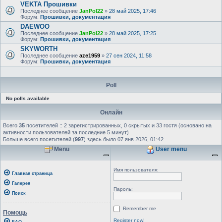
VEKTA Прошивки
Последнее сообщение
JanPol22
»
28 май 2025, 17:46
Форум:
Прошивки, документация
DAEWOO
Последнее сообщение
JanPol22
»
28 май 2025, 17:25
Форум:
Прошивки, документация
SKYWORTH
Последнее сообщение
aze1959
»
27 сен 2024, 11:58
Форум:
Прошивки, документация
Poll
No polls available
Онлайн
Всего
35
посетителей :: 2 зарегистрированных, 0 скрытых и 33 гостя (основано на
активности пользователей за последние 5 минут)
Больше всего посетителей (
997
) здесь было 07 янв 2026, 01:42
Menu
User menu
Имя пользователя:
Главная страница
Галерея
Пароль:
Поиск
Remember me
Помощь
Register now!