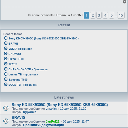
1
2
3
4
5
15
15 announcements • Страница
1
из
15
•
…
Recent
Recent topics
Sony KD-55X9305C (Sony KD-65X9305C,XBR-65X930C)
BRAVIS
VEKTA Прошивки
DAEWOO
SKYWORTH
TEYES
CHANGHONG ТВ - Прошивки
Lumus ТВ - прошивки
Samsung T805
ECON ТВ - Прошивки
Latest news
Sony KD-55X9305C (Sony KD-65X9305C,XBR-65X930C)
Последнее сообщение
vmaxim
»
10 дек 2025, 21:10
Форум:
Курилка
BRAVIS
Последнее сообщение
JanPol22
»
06 дек 2025, 11:47
Форум:
Прошивки, документация