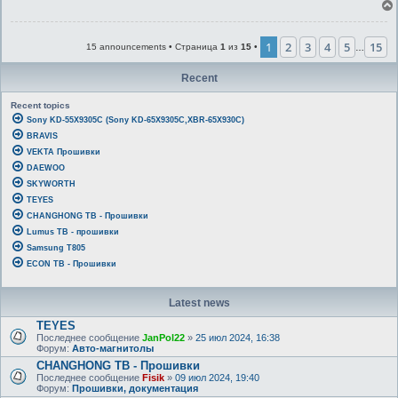
1
2
3
4
5
15
15 announcements • Страница
1
из
15
•
…
Recent
Recent topics
Sony KD-55X9305C (Sony KD-65X9305C,XBR-65X930C)
BRAVIS
VEKTA Прошивки
DAEWOO
SKYWORTH
TEYES
CHANGHONG ТВ - Прошивки
Lumus ТВ - прошивки
Samsung T805
ECON ТВ - Прошивки
Latest news
TEYES
Последнее сообщение
JanPol22
»
25 июл 2024, 16:38
Форум:
Авто-магнитолы
CHANGHONG ТВ - Прошивки
Последнее сообщение
Fisik
»
09 июл 2024, 19:40
Форум:
Прошивки, документация