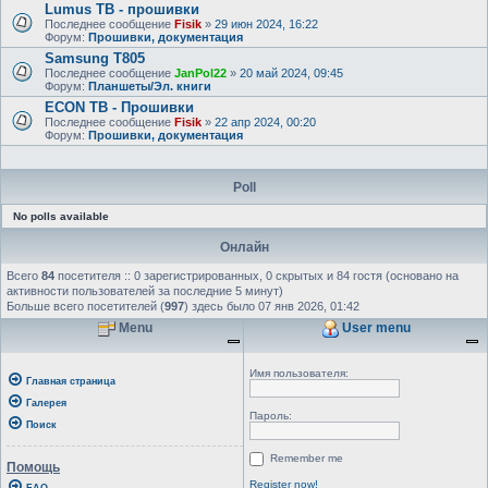
Lumus ТВ - прошивки
Последнее сообщение
Fisik
»
29 июн 2024, 16:22
Форум:
Прошивки, документация
Samsung T805
Последнее сообщение
JanPol22
»
20 май 2024, 09:45
Форум:
Планшеты/Эл. книги
ECON ТВ - Прошивки
Последнее сообщение
Fisik
»
22 апр 2024, 00:20
Форум:
Прошивки, документация
Poll
No polls available
Онлайн
Всего
84
посетителя :: 0 зарегистрированных, 0 скрытых и 84 гостя (основано на
активности пользователей за последние 5 минут)
Больше всего посетителей (
997
) здесь было 07 янв 2026, 01:42
Menu
User menu
Имя пользователя:
Главная страница
Галерея
Пароль:
Поиск
Remember me
Помощь
Register now!