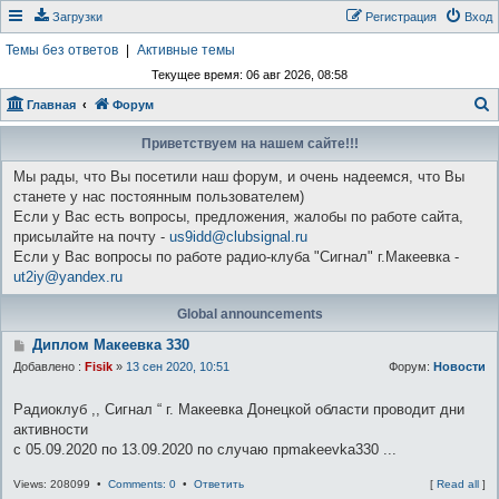
Загрузки
Регистрация
Вход
Темы без ответов
|
Активные темы
Текущее время: 06 авг 2026, 08:58
Главная
Форум
о
Приветствуем на нашем сайте!!!
и
Мы рады, что Вы посетили наш форум, и очень надеемся, что Вы
с
станете у нас постоянным пользователем)
к
Если у Вас есть вопросы, предложения, жалобы по работе сайта,
присылайте на почту -
us9idd@clubsignal.ru
Если у Вас вопросы по работе радио-клуба "Сигнал" г.Макеевка -
ut2iy@yandex.ru
Global announcements
Диплом Макеевка 330
Добавлено :
Fisik
»
13 сен 2020, 10:51
Форум:
Новости
Радиоклуб ,, Сигнал “ г. Макеевка Донецкой области проводит дни
активности
с 05.09.2020 по 13.09.2020 по случаю прmakeevka330 ...
Views: 208099 •
Comments: 0
•
Ответить
[
Read all
]