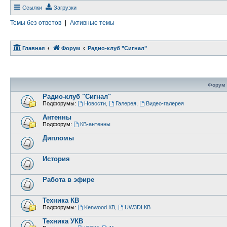
Ссылки
Загрузки
Темы без ответов
|
Активные темы
Главная
Форум
Радио-клуб "Сигнал"
Форум
Радио-клуб "Сигнал"
Подфорумы:
Новости
,
Галерея
,
Видео-галерея
Антенны
Подфорум:
КВ-антенны
Дипломы
История
Работа в эфире
Техника КВ
Подфорумы:
Kenwood КВ
,
UW3DI КВ
Техника УКВ