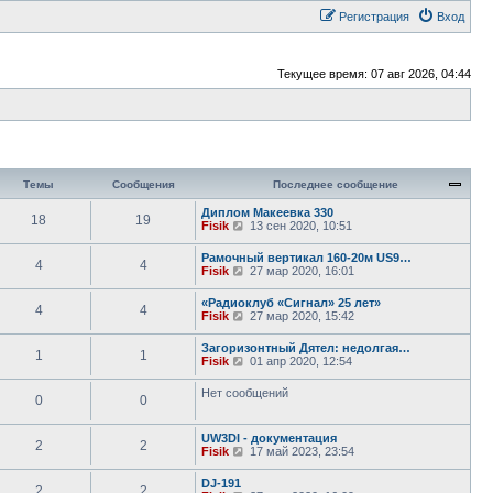
Регистрация
Вход
Текущее время: 07 авг 2026, 04:44
Темы
Сообщения
Последнее сообщение
Диплом Макеевка 330
18
19
П
Fisik
13 сен 2020, 10:51
е
р
Рамочный вертикал 160-20м US9…
4
4
е
П
Fisik
27 мар 2020, 16:01
й
е
т
р
«Радиоклуб «Сигнал» 25 лет»
и
4
4
е
П
Fisik
27 мар 2020, 15:42
к
й
е
п
т
р
о
Загоризонтный Дятел: недолгая…
и
1
1
е
с
П
Fisik
01 апр 2020, 12:54
к
й
л
е
п
т
е
р
о
Нет сообщений
и
д
0
0
е
с
к
н
й
л
п
е
т
е
о
м
UW3DI - документация
и
д
2
2
с
у
П
Fisik
17 май 2023, 23:54
к
н
л
с
е
п
е
е
о
р
о
м
DJ-191
д
о
2
2
е
с