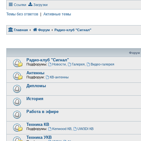
Ссылки
Загрузки
Темы без ответов
|
Активные темы
Главная
Форум
Радио-клуб "Сигнал"
Форум
Радио-клуб "Сигнал"
Подфорумы:
Новости
,
Галерея
,
Видео-галерея
Антенны
Подфорум:
КВ-антенны
Дипломы
История
Работа в эфире
Техника КВ
Подфорумы:
Kenwood КВ
,
UW3DI КВ
Техника УКВ