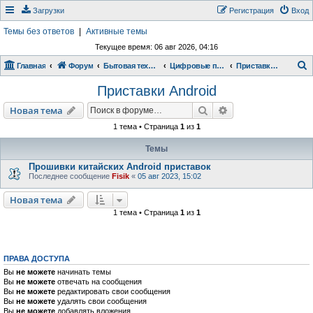
Загрузки
Регистрация
Вход
Темы без ответов
|
Активные темы
Текущее время: 06 авг 2026, 04:16
Главная
Форум
Бытовая техника
Цифровые приставки
Приставки Android
о
Приставки Android
и
Поиск
Расширенный пои
Новая тема
с
1 тема • Страница
1
из
1
к
Темы
Прошивки китайских Android приставок
Последнее сообщение
Fisik
«
05 авг 2023, 15:02
Новая тема
1 тема • Страница
1
из
1
ПРАВА ДОСТУПА
Вы
не можете
начинать темы
Вы
не можете
отвечать на сообщения
Вы
не можете
редактировать свои сообщения
Вы
не можете
удалять свои сообщения
Вы
не можете
добавлять вложения