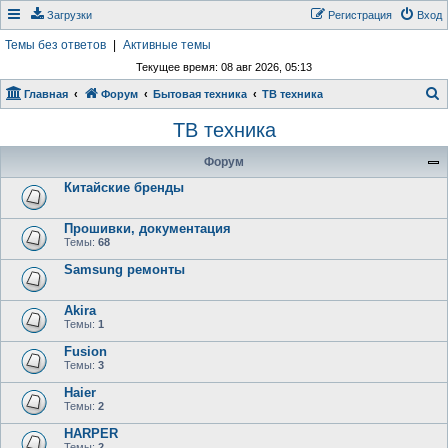
Загрузки
Регистрация
Вход
Темы без ответов
|
Активные темы
Текущее время: 08 авг 2026, 05:13
Главная
Форум
Бытовая техника
ТВ техника
о
ТВ техника
и
Форум
с
Китайские бренды
к
Прошивки, документация
Темы:
68
Samsung ремонты
Akira
Темы:
1
Fusion
Темы:
3
Haier
Темы:
2
HARPER
Темы:
2