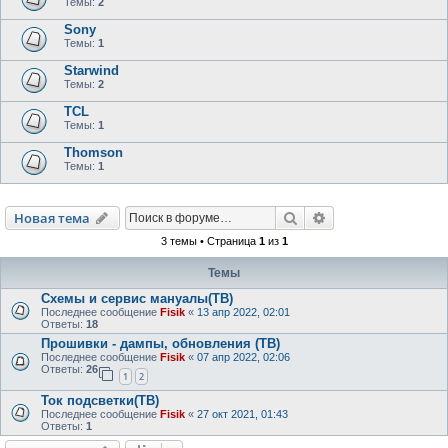
Темы:
2
Sony
Темы:
1
Starwind
Темы:
2
TCL
Темы:
1
Thomson
Темы:
1
Поиск
Расширенный пои
Новая тема
3 темы • Страница
1
из
1
Темы
Схемы и сервис мануалы(ТВ)
Последнее сообщение
Fisik
«
13 апр 2022, 02:01
Ответы:
18
Прошивки - дампы, обновления (ТВ)
Последнее сообщение
Fisik
«
07 апр 2022, 02:06
Ответы:
26
1
2
Ток подсветки(ТВ)
Последнее сообщение
Fisik
«
27 окт 2021, 01:43
Ответы:
1