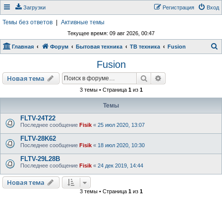
Загрузки
Регистрация
Вход
Темы без ответов
|
Активные темы
Текущее время: 09 авг 2026, 00:47
Главная
Форум
Бытовая техника
ТВ техника
Fusion
о
Fusion
и
Поиск
Расширенный пои
Новая тема
с
3 темы • Страница
1
из
1
к
Темы
FLTV-24T22
Последнее сообщение
Fisik
«
25 июл 2020, 13:07
FLTV-28K62
Последнее сообщение
Fisik
«
18 июл 2020, 10:30
FLTV-29L28B
Последнее сообщение
Fisik
«
24 дек 2019, 14:44
Новая тема
3 темы • Страница
1
из
1