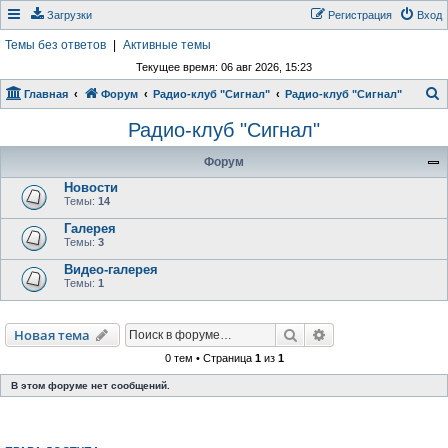
Загрузки
Регистрация
Вход
Темы без ответов
|
Активные темы
Текущее время: 06 авг 2026, 15:23
Главная
Форум
Радио-клуб "Сигнал"
Радио-клуб "Сигнал"
о
Радио-клуб "Сигнал"
и
Форум
с
Новости
к
Темы:
14
Галерея
Темы:
3
Видео-галерея
Темы:
1
Поиск
Расширенный пои
Новая тема
0 тем • Страница
1
из
1
В этом форуме нет сообщений.