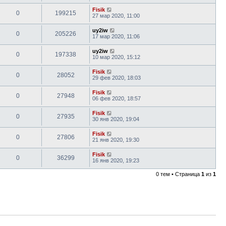
Fisik
0
199215
27 мар 2020, 11:00
uy2iw
0
205226
17 мар 2020, 11:06
uy2iw
0
197338
10 мар 2020, 15:12
Fisik
0
28052
29 фев 2020, 18:03
Fisik
0
27948
06 фев 2020, 18:57
Fisik
0
27935
30 янв 2020, 19:04
Fisik
0
27806
21 янв 2020, 19:30
Fisik
0
36299
16 янв 2020, 19:23
0 тем • Страница
1
из
1