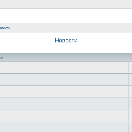
овости
Новости
оиск
ия