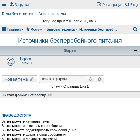
Загрузки
Регистрация
Вход
Темы без ответов
|
Активные темы
Текущее время: 07 авг 2026, 08:39
Главная
Форум
Бытовая техника
Источники бесперебойного питания
о
Источники бесперебойного питания
и
Форум
с
Ippon
к
Темы:
1
Поиск
Расширенный пои
Новая тема
0 тем • Страница
1
из
1
В этом форуме нет сообщений.
ПРАВА ДОСТУПА
Вы
не можете
начинать темы
Вы
не можете
отвечать на сообщения
Вы
не можете
редактировать свои сообщения
Вы
не можете
удалять свои сообщения
Вы
не можете
добавлять вложения