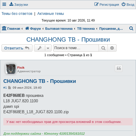
Загрузки
Регистрация
Вход
Темы без ответов
|
Активные темы
Текущее время: 10 авг 2026, 11:49
Главная
Форум
Бытовая техника
ТВ техника
Прошивки, документация
о
CHANGHONG ТВ - Прошивки
и
Поиск
Расширен
Ответить
с
1 сообщение • Страница
1
из
1
к
Fisik
Администратор
CHANGHONG ТВ - Прошивки
С
#1
09 июл 2024, 19:40
о
о
E42F868EB
прошивка
б
L18 JUG7.820.1100
щ
е
дамп spi
н
E42F868EB_L18_JUG7.820.1100.zip
и
е
У вас нет необходимых прав для просмотра вложений в этом сообщении.
Для поддержки сайта - Юmoney 41001354161012