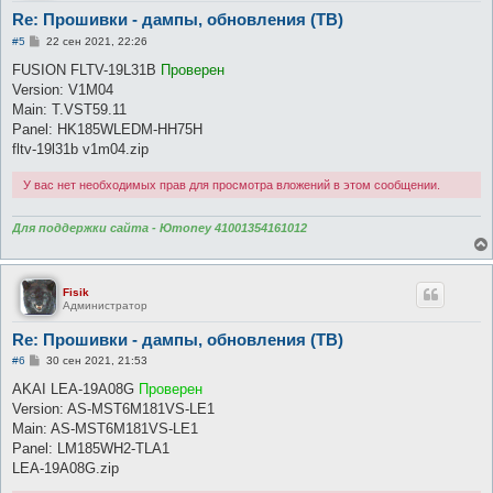
Re: Прошивки - дампы, обновления (ТВ)
С
#5
22 сен 2021, 22:26
о
о
FUSION FLTV-19L31B
Проверен
б
Version: V1M04
щ
е
Main: T.VST59.11
н
Panel: HK185WLEDM-HH75H
и
е
fltv-19l31b v1m04.zip
У вас нет необходимых прав для просмотра вложений в этом сообщении.
Для поддержки сайта - Юmoney 41001354161012
Fisik
Администратор
Re: Прошивки - дампы, обновления (ТВ)
С
#6
30 сен 2021, 21:53
о
о
AKAI LEA-19A08G
Проверен
б
Version: AS-MST6M181VS-LE1
щ
е
Main: AS-MST6M181VS-LE1
н
Panel: LM185WH2-TLA1
и
е
LEA-19A08G.zip