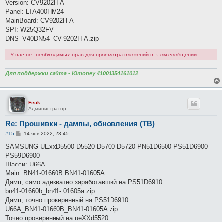
Version: CV9202H-A
щ
е
Panel: LTA400HM24
н
MainBoard: CV9202H-A
и
е
SPI: W25Q32FV
DNS_V40DN54_CV-9202H-A.zip
У вас нет необходимых прав для просмотра вложений в этом сообщении.
Для поддержки сайта - Юmoney 41001354161012
Fisik
Администратор
Re: Прошивки - дампы, обновления (ТВ)
С
#15
14 янв 2022, 23:45
о
о
SAMSUNG UExxD5500 D5520 D5700 D5720 PN51D6500 PS51D6900
б
PS59D6900
щ
е
Шасси: U66A
н
Main: BN41-01660B BN41-01605A
и
е
Дамп, само адекватно заработавший на PS51D6910
bn41-01660b_bn41- 01605a.zip
Дамп, точно проверенный на PS51D6910
U66A_BN41-01660B_BN41-01605A.zip
Точно проверенный на ueXXd5520