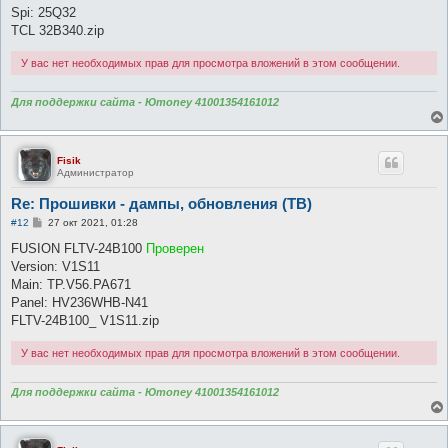
е
Spi: 25Q32
TCL 32B340.zip
У вас нет необходимых прав для просмотра вложений в этом сообщении.
Для поддержки сайта - Юmoney 41001354161012
Fisik
Администратор
Re: Прошивки - дампы, обновления (ТВ)
С
#12
27 окт 2021, 01:28
о
о
FUSION FLTV-24B100
Проверен
б
Version: V1S11
щ
е
Main: TP.V56.PA671
н
Panel: HV236WHB-N41
и
е
FLTV-24B100_ V1S11.zip
У вас нет необходимых прав для просмотра вложений в этом сообщении.
Для поддержки сайта - Юmoney 41001354161012