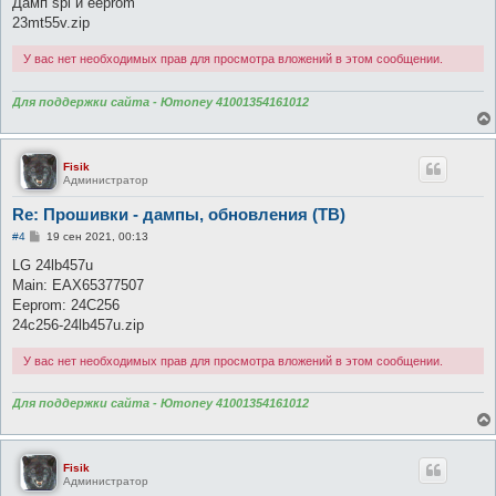
Дамп spi и eeprom
и
е
23mt55v.zip
У вас нет необходимых прав для просмотра вложений в этом сообщении.
Для поддержки сайта - Юmoney 41001354161012
Fisik
Администратор
Re: Прошивки - дампы, обновления (ТВ)
С
#4
19 сен 2021, 00:13
о
о
LG 24lb457u
б
Main: EAX65377507
щ
е
Eeprom: 24C256
н
24c256-24lb457u.zip
и
е
У вас нет необходимых прав для просмотра вложений в этом сообщении.
Для поддержки сайта - Юmoney 41001354161012
Fisik
Администратор