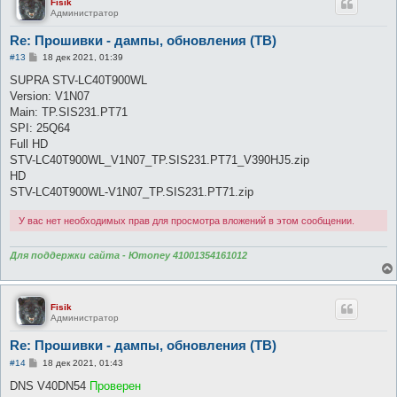
Fisik
Администратор
Re: Прошивки - дампы, обновления (ТВ)
С
#13
18 дек 2021, 01:39
о
о
SUPRA STV-LC40T900WL
б
Version: V1N07
щ
е
Main: TP.SIS231.PT71
н
SPI: 25Q64
и
е
Full HD
STV-LC40T900WL_V1N07_TP.SIS231.PT71_V390HJ5.zip
HD
STV-LC40T900WL-V1N07_TP.SIS231.PT71.zip
У вас нет необходимых прав для просмотра вложений в этом сообщении.
Для поддержки сайта - Юmoney 41001354161012
Fisik
Администратор
Re: Прошивки - дампы, обновления (ТВ)
С
#14
18 дек 2021, 01:43
о
о
DNS V40DN54
Проверен
б