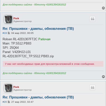
Для поддержки сайта - Юmoney 41001354161012
Fisik
Администратор
Re: Прошивки - дампы, обновления (ТВ)
С
#19
04 мар 2022, 00:05
о
о
Rolsen RL-42D1307FT2C
Рабочая
б
Main: TP.S512.PB83
щ
е
SPI: 25Q64
н
Panel: V420HJ2-L01
и
е
RL-42D1307FT2C_TP.S512.PB83.zip
У вас нет необходимых прав для просмотра вложений в этом сообщении.
Для поддержки сайта - Юmoney 41001354161012
Fisik
Администратор
Re: Прошивки - дампы, обновления (ТВ)
С
#20
27 мар 2022, 02:47
о