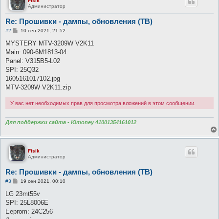
Fisik
Администратор
Re: Прошивки - дампы, обновления (ТВ)
С
#2
10 сен 2021, 21:52
о
о
MYSTERY MTV-3209W V2K11​
б
Main: 090-6M1813-04
щ
е
Panel: V315B5-L02
н
SPI: 25Q32
и
е
1605161017102.jpg
MTV-3209W V2K11​.zip
У вас нет необходимых прав для просмотра вложений в этом сообщении.
Для поддержки сайта - Юmoney 41001354161012
Fisik
Администратор
Re: Прошивки - дампы, обновления (ТВ)
С
#3
19 сен 2021, 00:10
о
о
LG 23mt55v
б
SPI: 25L8006E
щ
е
Eeprom: 24C256
н