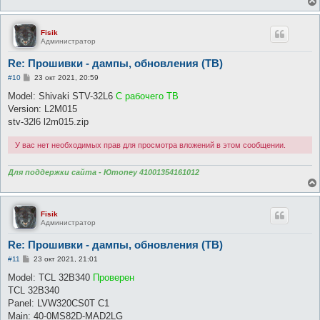
Fisik
Администратор
Re: Прошивки - дампы, обновления (ТВ)
С
#10
23 окт 2021, 20:59
о
о
Model: Shivaki STV-32L6
С рабочего ТВ
б
Version: L2M015
щ
е
stv-32l6 l2m015.zip
н
и
У вас нет необходимых прав для просмотра вложений в этом сообщении.
е
Для поддержки сайта - Юmoney 41001354161012
Fisik
Администратор
Re: Прошивки - дампы, обновления (ТВ)
С
#11
23 окт 2021, 21:01
о
о
Model: TCL 32B340
Проверен
б
TCL 32B340
щ
е
Panel: LVW320CS0T C1
н
Main: 40-0MS82D-MAD2LG
и