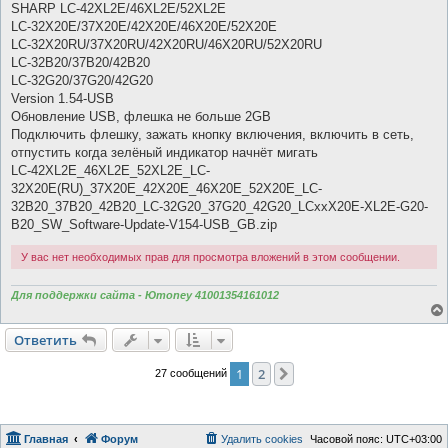
о
SHARP LC-42XL2E/46XL2E/52XL2E
б
LC-32X20E/37X20E/42X20E/46X20E/52X20E
щ
е
LC-32X20RU/37X20RU/42X20RU/46X20RU/52X20RU
н
LC-32B20/37B20/42B20
и
е
LC-32G20/37G20/42G20
Version 1.54-USB
Обновление USB, флешка не больше 2GB
Подключить флешку, зажать кнопку включения, включить в сеть,
отпустить когда зелёный индикатор начнёт мигать
LC-42XL2E_46XL2E_52XL2E_LC-
32X20E(RU)_37X20E_42X20E_46X20E_52X20E_LC-
32B20_37B20_42B20_LC-32G20_37G20_42G20_LCxxX20E-XL2E-G20-
B20_SW_Software-Update-V154-USB_GB.zip
У вас нет необходимых прав для просмотра вложений в этом сообщении.
Для поддержки сайта - Юmoney 41001354161012
Ответить
1
2
След.
27 сообщений
Главная
Форум
Удалить cookies
Часовой пояс:
UTC+03:00