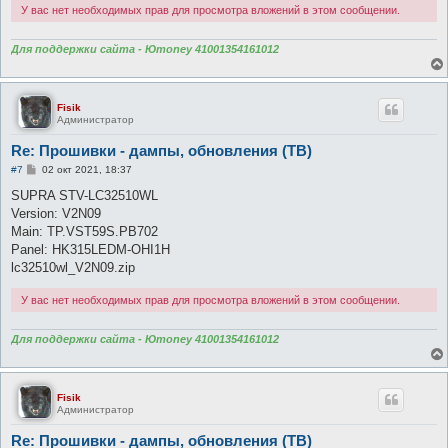
У вас нет необходимых прав для просмотра вложений в этом сообщении.
Для поддержки сайта - Юmoney 41001354161012
Fisik
Администратор
Re: Прошивки - дампы, обновления (ТВ)
С
#7
02 окт 2021, 18:37
о
о
SUPRA STV-LC32510WL
б
Version: V2N09
щ
е
Main: TP.VST59S.PB702
н
Panel: HK315LEDM-OHI1H
и
е
lc32510wl_V2N09.zip
У вас нет необходимых прав для просмотра вложений в этом сообщении.
Для поддержки сайта - Юmoney 41001354161012
Fisik
Администратор
Re: Прошивки - дампы, обновления (ТВ)