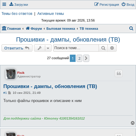
Загрузки
Регистрация
Вход
Темы без ответов
|
Активные темы
Текущее время: 09 авг 2026, 13:56
Главная
Форум
Бытовая техника
ТВ техника
о
Прошивки - дампы, обновления (ТВ)
и
Поиск
Расширен
Ответить
с
1
2
к
След.
27 сообщений
Fisik
Администратор
Прошивки - дампы, обновления (ТВ)
С
#1
10 сен 2021, 21:49
о
о
Только файлы прошивок и описание к ним
б
щ
е
н
и
Для поддержки сайта - Юmoney 41001354161012
е