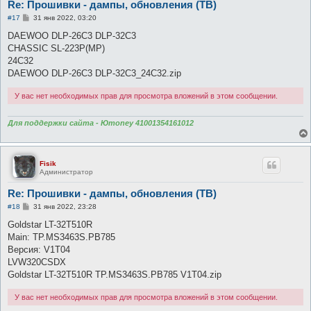
Re: Прошивки - дампы, обновления (ТВ)
С
#17
31 янв 2022, 03:20
о
о
DAEWOO DLP-26C3 DLP-32C3
б
CHASSIC SL-223P(MP)
щ
е
24C32
н
DAEWOO DLP-26C3 DLP-32C3_24C32.zip
и
е
У вас нет необходимых прав для просмотра вложений в этом сообщении.
Для поддержки сайта - Юmoney 41001354161012
Fisik
Администратор
Re: Прошивки - дампы, обновления (ТВ)
С
#18
31 янв 2022, 23:28
о
о
Goldstar LT-32T510R
б
Main: TP.MS3463S.PB785
щ
е
Версия: V1T04
н
LVW320CSDX
и
е
Goldstar LT-32T510R TP.MS3463S.PB785 V1T04.zip
У вас нет необходимых прав для просмотра вложений в этом сообщении.