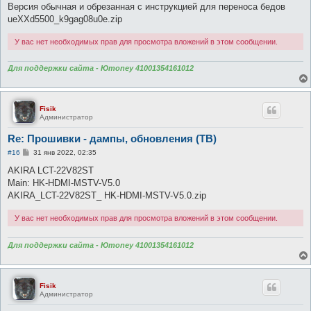
Версия обычная и обрезанная с инструкцией для переноса бедов
ueXXd5500_k9gag08u0e.zip
У вас нет необходимых прав для просмотра вложений в этом сообщении.
Для поддержки сайта - Юmoney 41001354161012
Fisik
Администратор
Re: Прошивки - дампы, обновления (ТВ)
С
#16
31 янв 2022, 02:35
о
о
AKIRA LCT-22V82ST
б
Main: HK-HDMI-MSTV-V5.0
щ
е
AKIRA_LCT-22V82ST_ HK-HDMI-MSTV-V5.0.zip
н
и
У вас нет необходимых прав для просмотра вложений в этом сообщении.
е
Для поддержки сайта - Юmoney 41001354161012
Fisik
Администратор