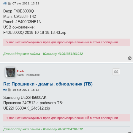
С
#8
07 окт 2021, 13:23
о
о
Dexp F40E8000Q
б
Main: CV358H-T42
щ
е
Panel: JE400D3HE1N
н
USB обновление:
и
е
F40E8000Q 2019-10-18 19.18.43.zip
У вас нет необходимых прав для просмотра вложений в этом сообщении.
Для поддержки сайта - Юmoney 41001354161012
Fisik
Администратор
Re: Прошивки - дампы, обновления (ТВ)
С
#9
10 окт 2021, 16:13
о
о
Samsung UE22H5600AK
б
Прошивка 24C512 с рабочего ТВ:
щ
е
UE22H5600AK_24с512.zip
н
и
У вас нет необходимых прав для просмотра вложений в этом сообщении.
е
Для поддержки сайта - Юmoney 41001354161012