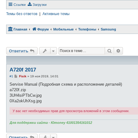
Ссылки
Загрузки
Темы без ответов
|
Активные темы
Главная
Форум
Мобильные
Телефоны
Samsung
Поиск
Расшире
Ответить
A720f 2017
С
#1
Fisik
»
19 ноя 2019, 14:01
о
о
Servise Manual (Подробная схема и расположение деталей)
б
a720f.zip
щ
е
3UH4siPTbCw.jpg
н
0Xa2okUhXsg.jpg
и
е
У вас нет необходимых прав для просмотра вложений в этом сообщении.
Для поддержки сайта - Юmoney 41001354161012
Ответить