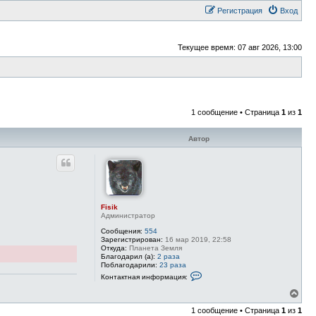
Регистрация
Вход
Текущее время: 07 авг 2026, 13:00
1 сообщение • Страница
1
из
1
Автор
Fisik
Администратор
Сообщения:
554
Зарегистрирован:
16 мар 2019, 22:58
Откуда:
Планета Земля
Благодарил (а):
2 раза
Поблагодарили:
23 раза
К
Контактная информация:
о
н
В
т
е
а
1 сообщение • Страница
1
из
1
р
к