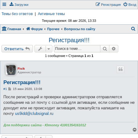
Загрузки
Регистрация
Вход
Темы без ответов
|
Активные темы
Текущее время: 08 авг 2026, 13:33
Главная
Форум
Прочее
Вопросы по сайту
о
Регистрация!!!
и
Поиск
Расширен
Ответить
с
1 сообщение • Страница
1
из
1
к
Fisik
Администратор
Регистрация!!!
С
#1
15 июн 2020, 13:08
о
о
После регистраций и проверки администратором отправляется
б
сообщение на эл почту с ссылкой для активации, если сообщение не
щ
е
доходит или не происходит активация, пожалуйста напишите на
н
почту
us9idd@clubsignal.ru
и
е
Для поддержки сайта - Юmoney 41001354161012