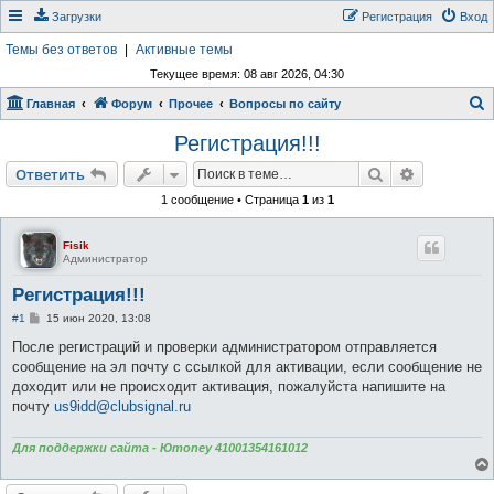
Загрузки
Регистрация
Вход
Темы без ответов
|
Активные темы
Текущее время: 08 авг 2026, 04:30
Главная
Форум
Прочее
Вопросы по сайту
о
Регистрация!!!
и
Поиск
Расширен
Ответить
с
1 сообщение • Страница
1
из
1
к
Fisik
Администратор
Регистрация!!!
С
#1
15 июн 2020, 13:08
о
о
После регистраций и проверки администратором отправляется
б
сообщение на эл почту с ссылкой для активации, если сообщение не
щ
е
доходит или не происходит активация, пожалуйста напишите на
н
почту
us9idd@clubsignal.ru
и
е
Для поддержки сайта - Юmoney 41001354161012