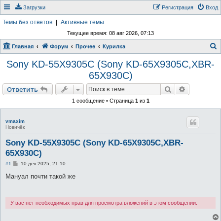
Загрузки
Регистрация
Вход
Темы без ответов
|
Активные темы
Текущее время: 08 авг 2026, 07:13
Главная
Форум
Прочее
Курилка
о
Sony KD-55X9305C (Sony KD-65X9305C,XBR-
и
65X930C)
с
Поиск
Расширен
Ответить
к
1 сообщение • Страница
1
из
1
vmaxim
Новичёк
Sony KD-55X9305C (Sony KD-65X9305C,XBR-
65X930C)
С
#1
10 дек 2025, 21:10
о
о
Мануал почти такой же
б
щ
е
н
У вас нет необходимых прав для просмотра вложений в этом сообщении.
и
е